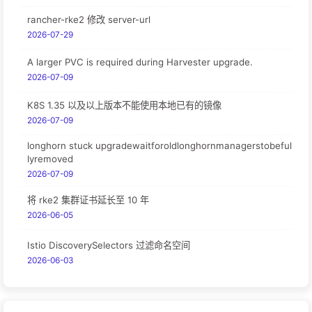
rancher-rke2 修改 server-url
2026-07-29
A larger PVC is required during Harvester upgrade.
2026-07-09
K8S 1.35 以及以上版本不能使用本地已有的镜像
2026-07-09
longhorn stuck upgradewaitforoldlonghornmanagerstobeful
lyremoved
2026-07-09
将 rke2 集群证书延长至 10 年
2026-06-05
Istio DiscoverySelectors 过滤命名空间
2026-06-03