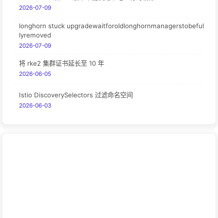
2026-07-09
longhorn stuck upgradewaitforoldlonghornmanagerstobeful
lyremoved
2026-07-09
将 rke2 集群证书延长至 10 年
2026-06-05
Istio DiscoverySelectors 过滤命名空间
2026-06-03