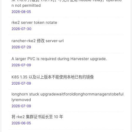
n not permitted
2026-08-05
rke2 server token rotate
2026-07-30
rancher-rke2 修改 server-url
2026-07-29
A larger PVC is required during Harvester upgrade.
2026-07-09
K8S 1.35 以及以上版本不能使用本地已有的镜像
2026-07-09
longhorn stuck upgradewaitforoldlonghornmanagerstobeful
lyremoved
2026-07-09
将 rke2 集群证书延长至 10 年
2026-06-05