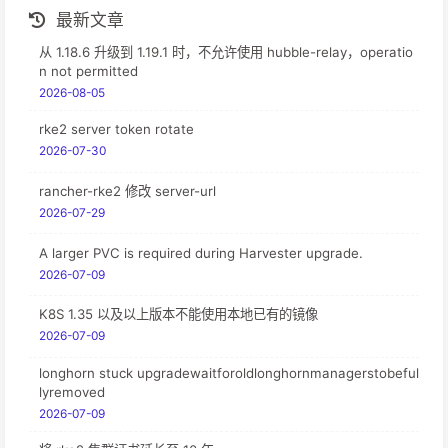
最新文章
从 1.18.6 升级到 1.19.1 时，不允许使用 hubble-relay，operatio
n not permitted
2026-08-05
rke2 server token rotate
2026-07-30
rancher-rke2 修改 server-url
2026-07-29
A larger PVC is required during Harvester upgrade.
2026-07-09
K8S 1.35 以及以上版本不能使用本地已有的镜像
2026-07-09
longhorn stuck upgradewaitforoldlonghornmanagerstobeful
lyremoved
2026-07-09