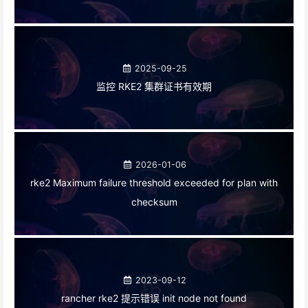
错误
2025-09-25
监控 RKE2 集群证书有效期
2026-01-06
rke2 Maximum failure threshold exceeded for plan with
checksum
2023-09-12
rancher rke2 提示错误 init node not found