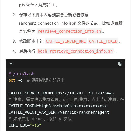
pfx6cfqv 为集群 ID。
保存以下脚本内容到需要更新或者恢复
rancher2_connection_info.json 文件的节点，比如设置脚
本名称为
。
retrieve_connection_info.sh
修改脚本中的
，
CATTLE_SERVER_URL
CATTLE_TOKEN
最后执行
。
bash retrieve_connection_info.sh
#!/bin/bash
set
 -e  
# 遇到错误立即退出
CATTLE_SERVER_URL=https://10.201.170.123:8443
# 注意: 需要进入集群管理，点击目标集群，点击节点注册，在节点注册命
CATTLE_TOKEN=hlqb8jsw4xdx6pfxxxxxxxxxxxxxx
CATTLE_AGENT_VAR_DIR=/var/lib/rancher/agent
# 如果启用 debug, 添加 v 参数
CURL_LOG=
"-sS"