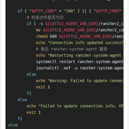
if
 [ 
"
$HTTP_CODE
"
 = 
"200"
 ] || [ 
"
$HTTP_CODE
"
 = 
# 检查文件是否为空
if
 [ -s 
${CATTLE_AGENT_VAR_DIR}
/rancher2_con
mv
${CATTLE_AGENT_VAR_DIR}
/rancher2_conn
chmod
 600 
${CATTLE_AGENT_VAR_DIR}
/ranche
echo
"Connection info updated successful
# 重启 rancher-system-agent 服务
echo
"Restarting rancher-system-agent se
            systemctl restart rancher-system-agent
            journalctl -xef -u rancher-system-agent.
else
echo
"Warning: Failed to update connecti
exit
 1
fi
else
echo
"Failed to update connection info, HTTP
exit
 1
fi
else