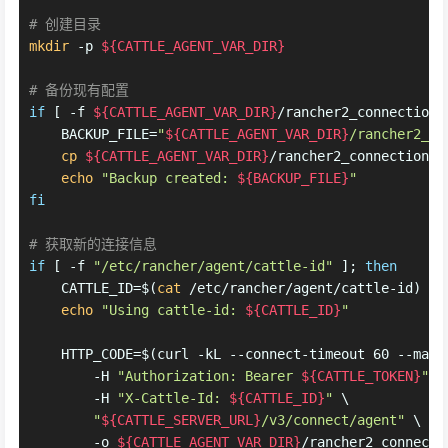
# 创建目录
mkdir
 -p 
${CATTLE_AGENT_VAR_DIR}
# 备份现有配置
if
 [ -f 
${CATTLE_AGENT_VAR_DIR}
/rancher2_connection_
    BACKUP_FILE=
"
${CATTLE_AGENT_VAR_DIR}
/rancher2_co
cp
${CATTLE_AGENT_VAR_DIR}
/rancher2_connection_i
echo
"Backup created: 
${BACKUP_FILE}
"
fi
# 获取新的连接信息
if
 [ -f 
"/etc/rancher/agent/cattle-id"
 ]; 
then
    CATTLE_ID=$(
cat
 /etc/rancher/agent/cattle-id)
echo
"Using cattle-id: 
${CATTLE_ID}
"
    HTTP_CODE=$(curl -kL --connect-timeout 60 --max-
        -H 
"Authorization: Bearer 
${CATTLE_TOKEN}
"
 \
        -H 
"X-Cattle-Id: 
${CATTLE_ID}
"
 \
"
${CATTLE_SERVER_URL}
/v3/connect/agent"
 \
        -o 
${CATTLE_AGENT_VAR_DIR}
/rancher2_connecti