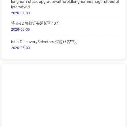
longhorn stuck upgradewaitforoldlonghornmanagerstobeful
lyremoved
2026-07-09
将 rke2 集群证书延长至 10 年
2026-06-05
Istio DiscoverySelectors 过滤命名空间
2026-06-03