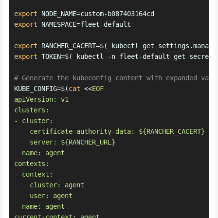
export
 NODE_NAME=custom-b087403164cd
export
 NAMESPACE=fleet-default
export
 RANCHER_CACERT=$( kubectl get settings.manage
export
 TOKEN=$( kubectl -n fleet-default get secrets
# Generate the kubeconfig content with expanded vari
KUBE_CONFIG=$(
cat
 <<
EOF
apiVersion: v1
clusters:
- cluster:
    certificate-authority-data: ${RANCHER_CACERT}
    server: ${RANCHER_URL}
  name: agent
contexts:
- context:
    cluster: agent
    user: agent
  name: agent
current-context: agent