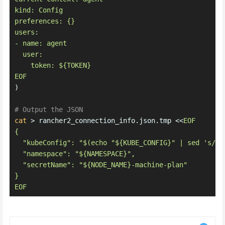
kind: Config
preferences: {}
users:
- name: agent
  user:
    token: ${TOKEN}
EOF
)
# Output the JSON
cat
 > rancher2_connection_info.json.tmp <<
EOF
{
  "kubeConfig": "$(echo "${KUBE_CONFIG}" | sed 's/"/
  "namespace": "${NAMESPACE}",
  "secretName": "${NODE_NAME}-machine-plan"
}
EOF