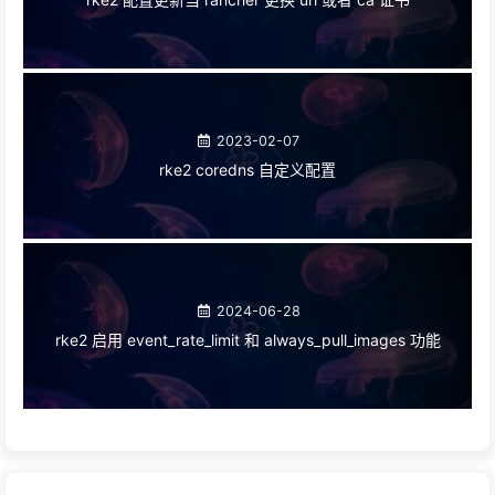
2023-02-07
rke2 coredns 自定义配置
2024-06-28
rke2 启用 event_rate_limit 和 always_pull_images 功能