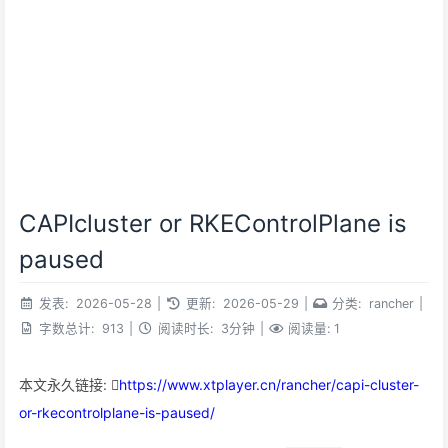
CAPIcluster or RKEControlPlane is
paused
发表:
2026-05-28
|
更新:
2026-05-29
|
分类:
rancher
|
字数总计:
913
|
阅读时长:
3分钟
|
阅读量:
1
本文永久链接:
https://www.xtplayer.cn/rancher/capi-cluster-
or-rkecontrolplane-is-paused/