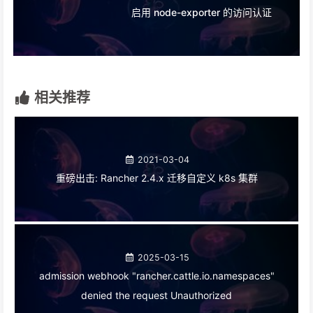
启用 node-exporter 的访问认证
相关推荐
2021-03-04
重磅出击: Rancher 2.4.x 迁移自定义 k8s 集群
2025-03-15
admission webhook "rancher.cattle.io.namespaces"
denied the request Unauthorized