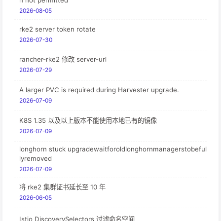
n not permitted
2026-08-05
rke2 server token rotate
2026-07-30
rancher-rke2 修改 server-url
2026-07-29
A larger PVC is required during Harvester upgrade.
2026-07-09
K8S 1.35 以及以上版本不能使用本地已有的镜像
2026-07-09
longhorn stuck upgradewaitforoldlonghornmanagerstobeful
lyremoved
2026-07-09
将 rke2 集群证书延长至 10 年
2026-06-05
Istio DiscoverySelectors 过滤命名空间