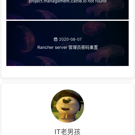
project.management.cattle.io not found
2020-08-07
Rancher server 管理员密码重置
IT老男孩