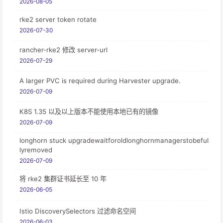
2026-08-05
rke2 server token rotate
2026-07-30
rancher-rke2 修改 server-url
2026-07-29
A larger PVC is required during Harvester upgrade.
2026-07-09
K8S 1.35 以及以上版本不能使用本地已有的镜像
2026-07-09
longhorn stuck upgradewaitforoldlonghornmanagerstobeful
lyremoved
2026-07-09
将 rke2 集群证书延长至 10 年
2026-06-05
Istio DiscoverySelectors 过滤命名空间
2026-06-03