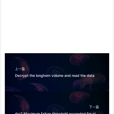
上一篇
Decrypt the longhorn volume and read the data
下一篇
rke2 Maximum failure threshold exceeded for plan with checksum