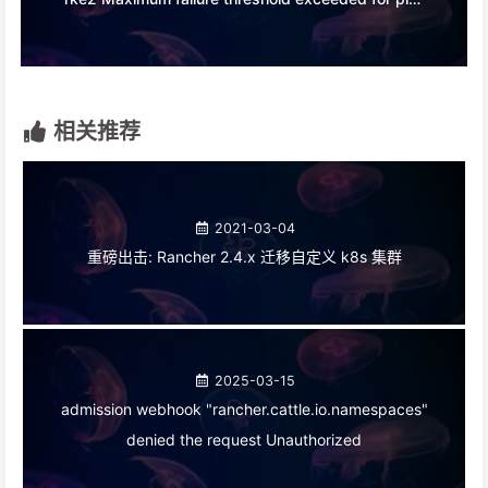
相关推荐
2021-03-04
重磅出击: Rancher 2.4.x 迁移自定义 k8s 集群
2025-03-15
admission webhook "rancher.cattle.io.namespaces"
denied the request Unauthorized