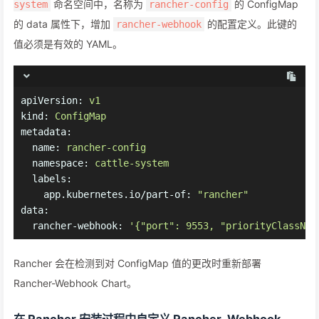
命名空间中，名称为
的 ConfigMap
system
rancher-config
的 data 属性下，增加
的配置定义。此键的
rancher-webhook
值必须是有效的 YAML。
apiVersion:
v1
kind:
ConfigMap
metadata:
name:
rancher-config
namespace:
cattle-system
labels:
app.kubernetes.io/part-of:
"rancher"
data:
rancher-webhook:
'{"port": 9553, "priorityClassNam
Rancher 会在检测到对 ConfigMap 值的更改时重新部署
Rancher-Webhook Chart。