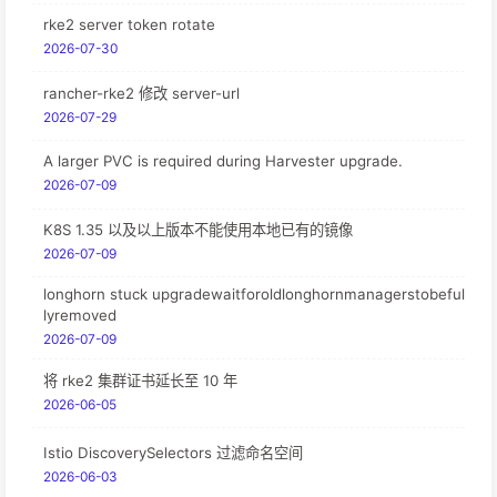
rke2 server token rotate
2026-07-30
rancher-rke2 修改 server-url
2026-07-29
A larger PVC is required during Harvester upgrade.
2026-07-09
K8S 1.35 以及以上版本不能使用本地已有的镜像
2026-07-09
longhorn stuck upgradewaitforoldlonghornmanagerstobeful
lyremoved
2026-07-09
将 rke2 集群证书延长至 10 年
2026-06-05
Istio DiscoverySelectors 过滤命名空间
2026-06-03