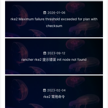
2026-01-06
rke2 Maximum failure threshold exceeded for plan with
checksum
2023-09-12
rancher rke2 提示错误 init node not found
2023-02-04
rke2 常用命令