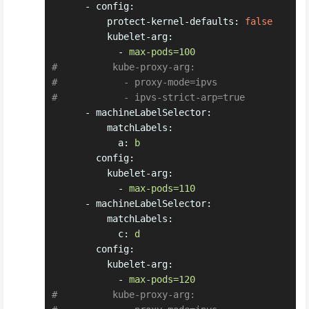
-
config:
protect-kernel-defaults:
false
kubelet-arg:
-
max-pods=100
#          kube-proxy-arg:
#            - proxy-mode=ipvs
#            - ipvs-strict-arp=true
-
machineLabelSelector:
matchLabels:
a:
b
config:
kubelet-arg:
-
max-pods=110
-
machineLabelSelector:
matchLabels:
c:
d
config:
kubelet-arg:
-
max-pods=120
#          kube-proxy-arg: