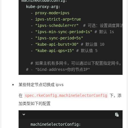
machineGlobalConfig:
kube-proxy-arg:
-
proxy-mode=ipvs
-
ipvs-strict-arp=true
-
"ipvs-scheduler=rr"
# 可选：设置调度算法，
-
"ipvs-min-sync-period=1s"
# 默认 1s
-
"ipvs-sync-period=5s"
-
"kube-api-burst=30"
# 默认值 10
-
"kube-api-qps=15"
# 默认值 5
# 如果主机有多网卡，可以通过以下配置指定网卡。
# - "bind-address=你的节点IP"
某些特定节点切换成 ipvs
在
下，添
spec.rkeConfig.machineSelectorConfig
加类型如下的配置
machineSelectorConfig: