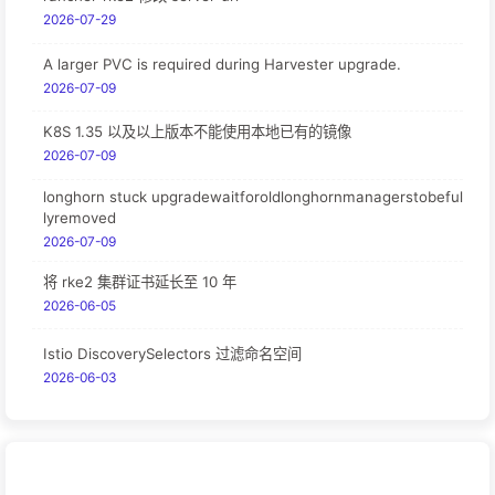
2026-07-29
A larger PVC is required during Harvester upgrade.
2026-07-09
K8S 1.35 以及以上版本不能使用本地已有的镜像
2026-07-09
longhorn stuck upgradewaitforoldlonghornmanagerstobeful
lyremoved
2026-07-09
将 rke2 集群证书延长至 10 年
2026-06-05
Istio DiscoverySelectors 过滤命名空间
2026-06-03