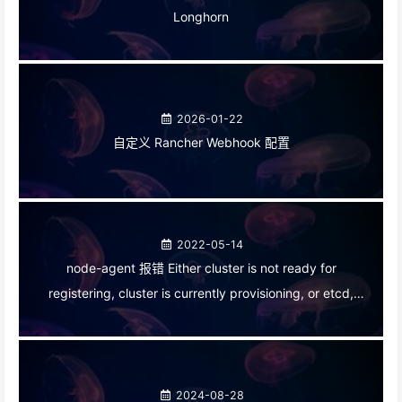
Longhorn
2026-01-22
自定义 Rancher Webhook 配置
2022-05-14
node-agent 报错 Either cluster is not ready for
registering, cluster is currently provisioning, or etcd,
controlplane and worker node have to be registered
2024-08-28