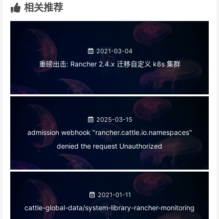
相关推荐
2021-03-04
重磅出击: Rancher 2.4.x 迁移自定义 k8s 集群
2025-03-15
admission webhook "rancher.cattle.io.namespaces"
denied the request Unauthorized
2021-01-11
cattle-global-data/system-library-rancher-monitoring