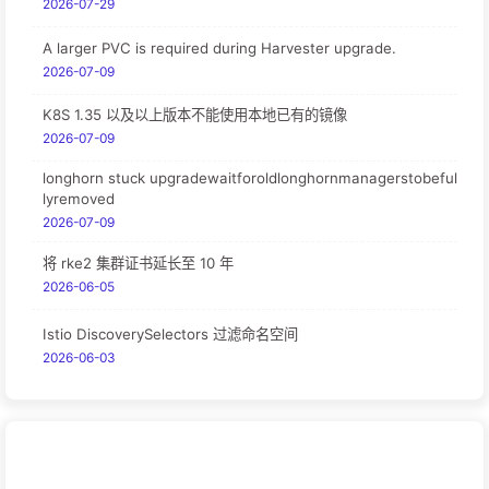
2026-07-29
A larger PVC is required during Harvester upgrade.
2026-07-09
K8S 1.35 以及以上版本不能使用本地已有的镜像
2026-07-09
longhorn stuck upgradewaitforoldlonghornmanagerstobeful
lyremoved
2026-07-09
将 rke2 集群证书延长至 10 年
2026-06-05
Istio DiscoverySelectors 过滤命名空间
2026-06-03