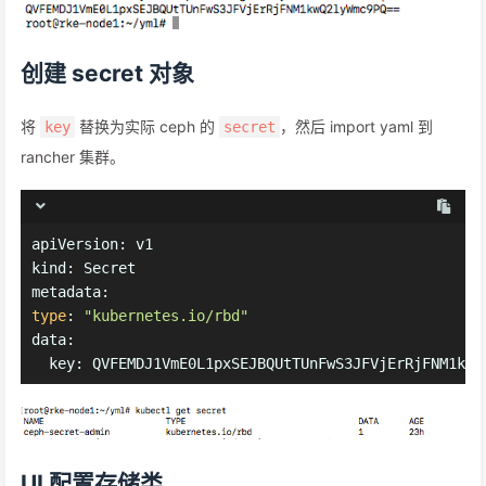
创建 secret 对象
将
替换为实际 ceph 的
，然后 import yaml 到
key
secret
rancher 集群。
apiVersion: v1
kind: Secret
metadata:
type
: 
"kubernetes.io/rbd"
data:
  key: QVFEMDJ1VmE0L1pxSEJBQUtTUnFwS3JFVjErRjFNM1kwQ
UI 配置存储类