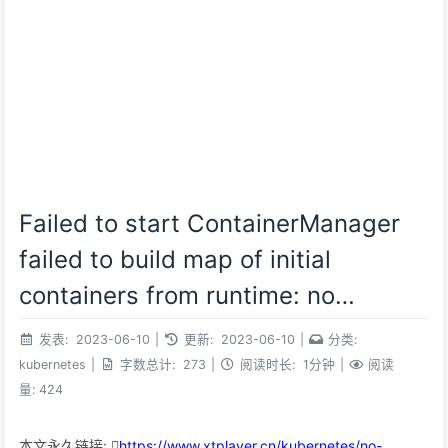
Failed to start ContainerManager
failed to build map of initial
containers from runtime: no
PodsandBox found with Id
发表:
2023-06-10
|
更新:
2023-06-10
|
分类:
kubernetes
|
字数总计:
273
|
阅读时长:
1分钟
|
阅读
量:
424
本文永久链接:
https://www.xtplayer.cn/kubernetes/no-