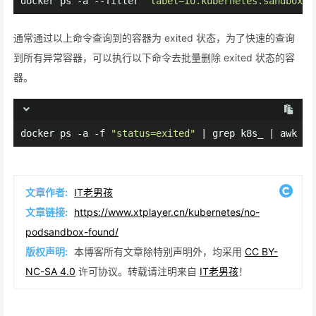
docker ps -a --filter 
"label=io.kubernetes.sandbox.i
通常通过以上命令查询到的容器为 exited 状态，为了快速的查询
到所有异常容器，可以执行以下命令去批量删除 exited 状态的容
器。
docker ps -a -f 
"status=exited"
 | grep k8s_ | awk 
'{
文章作者:
IT老男孩
文章链接:
https://www.xtplayer.cn/kubernetes/no-
podsandbox-found/
版权声明:
本博客所有文章除特别声明外，均采用
CC BY-
NC-SA 4.0
许可协议。转载请注明来自
IT老男孩
！