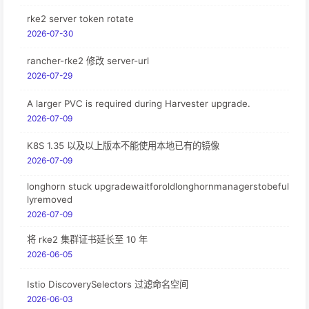
rke2 server token rotate
2026-07-30
rancher-rke2 修改 server-url
2026-07-29
A larger PVC is required during Harvester upgrade.
2026-07-09
K8S 1.35 以及以上版本不能使用本地已有的镜像
2026-07-09
longhorn stuck upgradewaitforoldlonghornmanagerstobeful
lyremoved
2026-07-09
将 rke2 集群证书延长至 10 年
2026-06-05
Istio DiscoverySelectors 过滤命名空间
2026-06-03