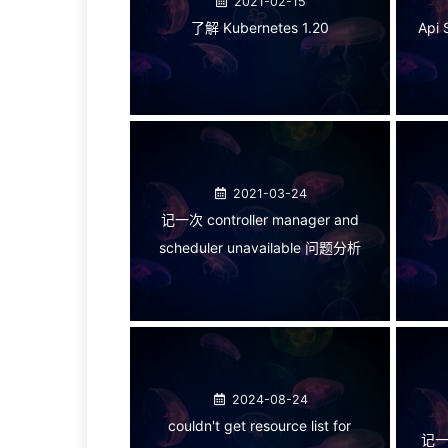
2021-02-15
了解 Kubernetes 1.20
Api
2021-03-24
记一次 controller manager and
scheduler unavailable 问题分析
2024-08-24
couldn't get resource list for
记