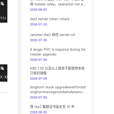
用 hubble-relay，operation not pe
rmitted
2026-08-05
stic determination of mount point failed:
stat
 /var/lib/o
rke2 server token rotate
2026-07-30
rancher-rke2 修改 server-url
2026-07-29
A larger PVC is required during Ha
rvester upgrade.
2026-07-09
K8S 1.35 以及以上版本不能使用本地
已有的镜像
XX.XX/block-store/3eeb31cf-3289-4052-a690-5831f6aac34a (
2026-07-09
longhorn stuck upgradewaitforoldl
onghornmanagerstobefullyremov
ed
2026-07-09
将 rke2 集群证书延长至 10 年
2026-06-05