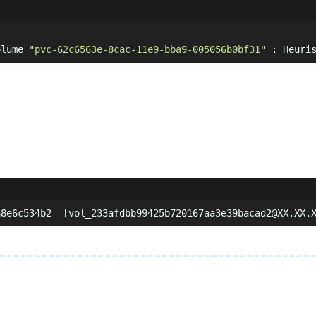
olume 
"pvc-62c6563e-8cac-11e9-bba9-005056b0bf31"
 : Heuri
a8e6c534b2  [vol_233afdbb99425b720167aa3e39bacad2@XX.XX.