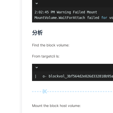
2:02:45 PM Warning Failed Mount
MountVolume.WaitForAttach failed 
for
 v
分析
Find the block volume:
From targetcli ls:
|   o- blockvol_3bf564d2e026d332818b95
Mount the block host volume: