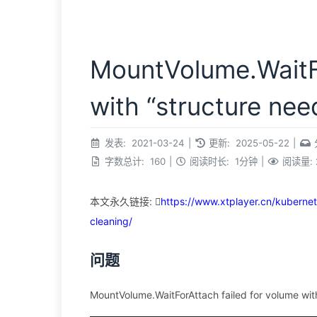
MountVolume.WaitFo
with “structure nee
发表:
2021-03-24
|
更新:
2025-05-22
|
字数总计:
160
|
阅读时长:
1分钟
|
阅读量:
本文永久链接:
https://www.xtplayer.cn/kubernet
cleaning/
问题
MountVolume.WaitForAttach failed for volume wit