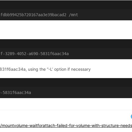
afdbb99425b720167aa3e39bacad2 /mnt
cf-3289-4052-a690-5831f6aac34a
1f6aac34a, using the “-L’ option if necessary
0-5831f6aac34a
/mountvolume-waitforattach-failed-for-volume-with-structure-need