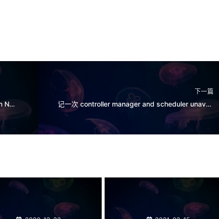
下一篇
AI at the Edge with K3s and NVIDIA Jetson Nano: Object Detection and Real-Time Video Analytics
记一次 controller manager and scheduler unavailable 问题分析