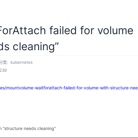
rAttach failed for volume
ds cleaning”
分类:
kubernetes
239
es/mountvolume-waitforattach-failed-for-volume-with-structure-ne
h “structure needs cleaning”