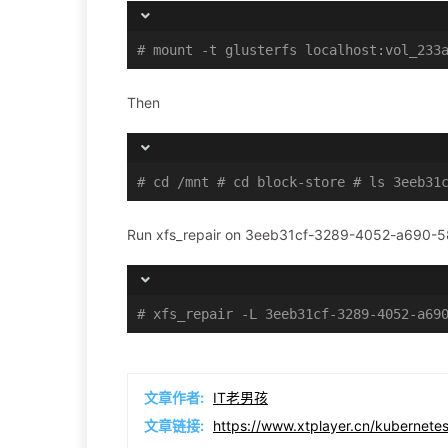
# mount -t glusterfs localhost:vol_233
Then
# cd /mnt # cd block-store # ls 3eeb31
Run xfs_repair on 3eeb31cf-3289-4052-a690-583
# xfs_repair -L 3eeb31cf-3289-4052-a69
文章作者:
IT老男孩
文章链接:
https://www.xtplayer.cn/kubernetes