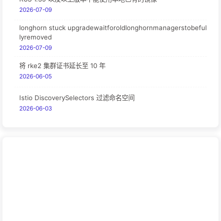
2026-07-09
longhorn stuck upgradewaitforoldlonghornmanagerstobeful
lyremoved
2026-07-09
将 rke2 集群证书延长至 10 年
2026-06-05
Istio DiscoverySelectors 过滤命名空间
2026-06-03