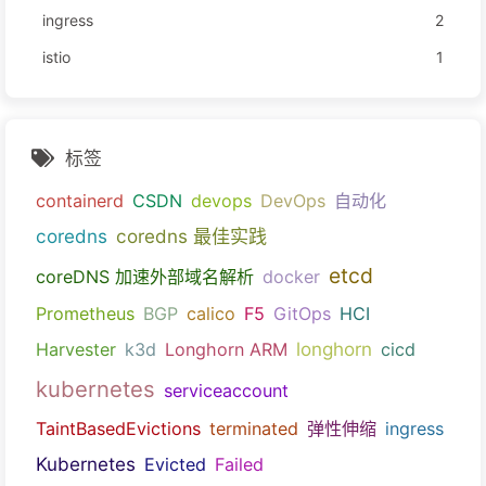
ingress
2
istio
1
标签
containerd
CSDN
devops
DevOps
自动化
coredns
coredns 最佳实践
etcd
coreDNS 加速外部域名解析
docker
Prometheus
BGP
calico
F5
GitOps
HCI
longhorn
Harvester
k3d
Longhorn ARM
cicd
kubernetes
serviceaccount
TaintBasedEvictions
terminated
弹性伸缩
ingress
Kubernetes
Evicted
Failed