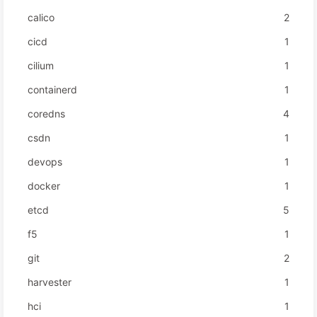
calico
2
cicd
1
cilium
1
containerd
1
coredns
4
csdn
1
devops
1
docker
1
etcd
5
f5
1
git
2
harvester
1
hci
1