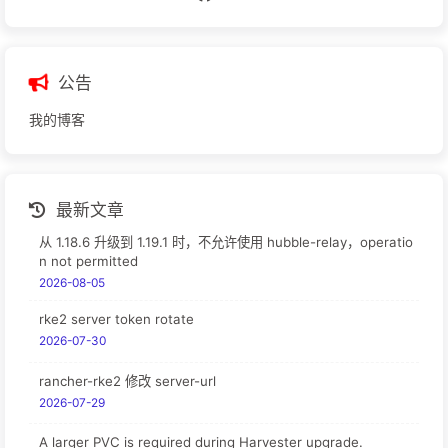
公告
我的博客
最新文章
从 1.18.6 升级到 1.19.1 时，不允许使用 hubble-relay，operatio
n not permitted
2026-08-05
rke2 server token rotate
2026-07-30
rancher-rke2 修改 server-url
2026-07-29
A larger PVC is required during Harvester upgrade.