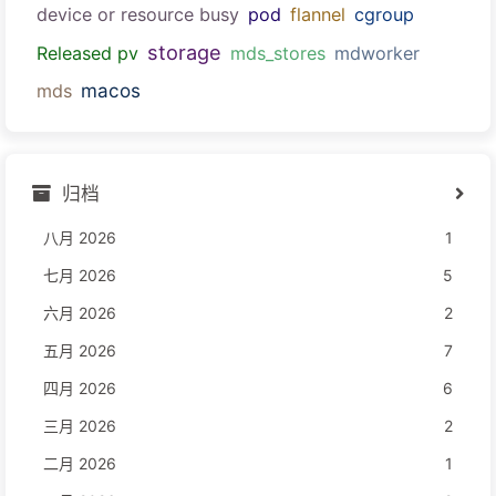
device or resource busy
pod
flannel
cgroup
storage
Released pv
mds_stores
mdworker
macos
mds
归档
八月 2026
1
七月 2026
5
六月 2026
2
五月 2026
7
四月 2026
6
三月 2026
2
二月 2026
1