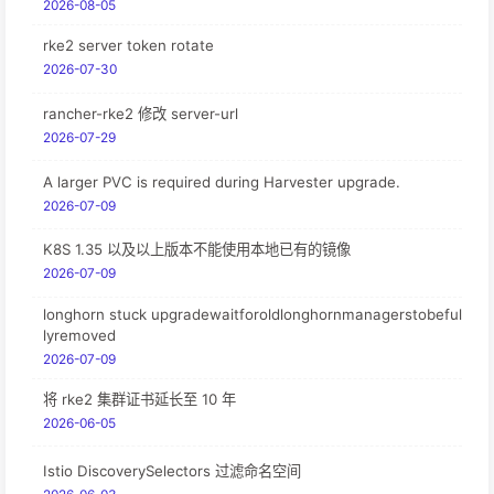
2026-08-05
rke2 server token rotate
2026-07-30
rancher-rke2 修改 server-url
2026-07-29
A larger PVC is required during Harvester upgrade.
2026-07-09
K8S 1.35 以及以上版本不能使用本地已有的镜像
2026-07-09
longhorn stuck upgradewaitforoldlonghornmanagerstobeful
lyremoved
2026-07-09
将 rke2 集群证书延长至 10 年
2026-06-05
Istio DiscoverySelectors 过滤命名空间