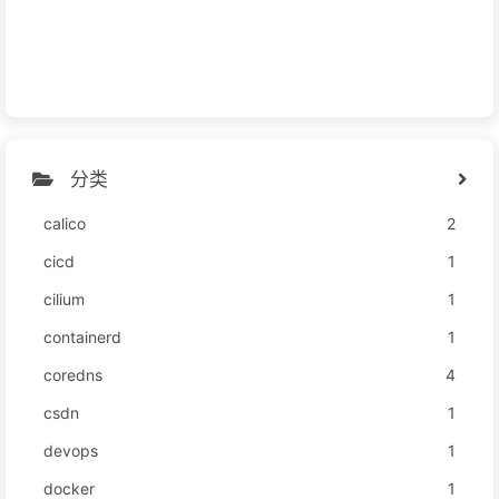
分类
calico
2
cicd
1
cilium
1
containerd
1
coredns
4
csdn
1
devops
1
docker
1