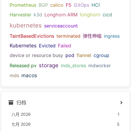
Prometheus
BGP
calico
F5
GitOps
HCI
longhorn
Harvester
k3d
Longhorn ARM
cicd
kubernetes
serviceaccount
TaintBasedEvictions
terminated
弹性伸缩
ingress
Kubernetes
Evicted
Failed
device or resource busy
pod
flannel
cgroup
storage
Released pv
mds_stores
mdworker
macos
mds
归档
八月 2026
1
七月 2026
5