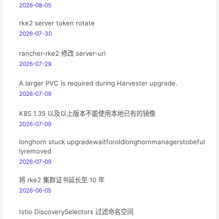
2026-08-05
rke2 server token rotate
2026-07-30
rancher-rke2 修改 server-url
2026-07-29
A larger PVC is required during Harvester upgrade.
2026-07-09
K8S 1.35 以及以上版本不能使用本地已有的镜像
2026-07-09
longhorn stuck upgradewaitforoldlonghornmanagerstobeful
lyremoved
2026-07-09
将 rke2 集群证书延长至 10 年
2026-06-05
Istio DiscoverySelectors 过滤命名空间