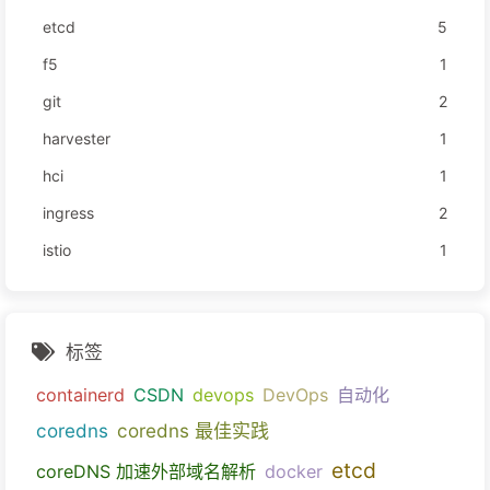
etcd
5
f5
1
git
2
harvester
1
hci
1
ingress
2
istio
1
标签
containerd
CSDN
devops
DevOps
自动化
coredns
coredns 最佳实践
etcd
coreDNS 加速外部域名解析
docker